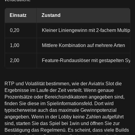
Einsatz
Zustand
0,20
Kleiner Liniengewinn mit 2-fachem Multiplik
1,00
Mittlere Kombination auf mehrere Arten
2,00
Feature-Rundauslöser mit gestapelten Sy
RTP und Volatilität bestimmen, wie der Aviatrix Slot die
Ergebnisse im Laufe der Zeit verteilt. Wenn genaue
Prozentsätze oder Bereichsindikatoren angegeben sind,
finden Sie diese im Spielinformationsfeld. Dort wird
typischerweise auch das maximale Gewinnpotenzial
angegeben. Wenn in der Lobby keine Zahlen aufgeführt
sind, starten Sie das Spiel bei 1win und öffnen Sie zur
Bestätigung das Regelmenü. Es scheint, dass viele Builds