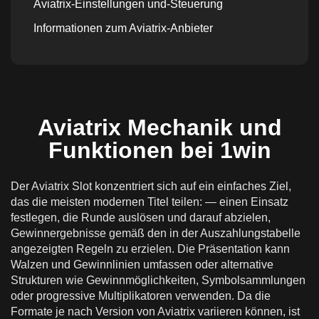
Aviatrix-Einstellungen und-Steuerung
Informationen zum Aviatrix-Anbieter
1win Registrierung und Einzahlungen
Gewinnkombinationen und Auszahlungen
Aviatrix auf dem Handy spielen
Aviatrix Mechanik und
FAQ
Funktionen bei 1win
Der Aviatrix Slot konzentriert sich auf ein einfaches Ziel,
das die meisten modernen Titel teilen: — einen Einsatz
festlegen, die Runde auslösen und darauf abzielen,
Gewinnergebnisse gemäß den in der Auszahlungstabelle
angezeigten Regeln zu erzielen. Die Präsentation kann
Walzen und Gewinnlinien umfassen oder alternative
Strukturen wie Gewinnmöglichkeiten, Symbolsammlungen
oder progressive Multiplikatoren verwenden. Da die
Formate je nach Version von Aviatrix variieren können, ist