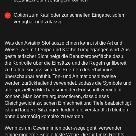
Option zum Kauf oder zur schnellen Eingabe, sofern
verfügbar und zulässig
Was den Aviatrix Slot auszeichnen kann, ist die Art und
Weise, wie mit Tempo und Klarheit umgegangen wird. Aus
gestalterischer Sicht neigt die Benutzeroberfläche dazu,
die Kontrolle über die Einsätze und die Regeln griffbereit
zu halten, sodass sich das Erlernen des Rhythmus
überschaubar anfühlt. Ton- und Animationshinweise
werden zurückhaltend verwendet, sodass die Symbole und
alle speziellen Mechanismen den Fortschritt vermitteln
können. Man könnte argumentieren, dass dieses
Gleichgewicht zwischen Einfachheit und Tiefe beabsichtigt
ist und längere Sitzungen fördert, die verständlich bleiben,
ohne übermäßig komplex zu werden.
Wenn es um Gewinnlinien oder-wege geht, verwenden
einige moderne Spiele feste Wege, die für Links-Rechts-