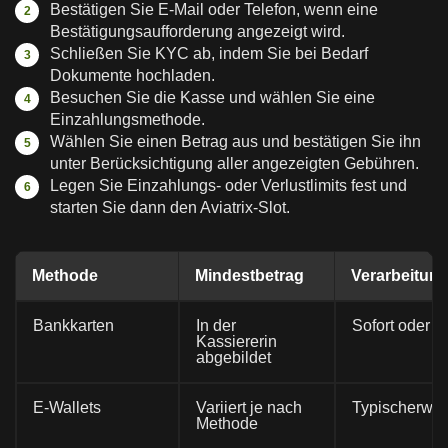
Bestätigen Sie E-Mail oder Telefon, wenn eine
Bestätigungsaufforderung angezeigt wird.
Schließen Sie KYC ab, indem Sie bei Bedarf
Dokumente hochladen.
Besuchen Sie die Kasse und wählen Sie eine
Einzahlungsmethode.
Wählen Sie einen Betrag aus und bestätigen Sie ihn
unter Berücksichtigung aller angezeigten Gebühren.
Legen Sie Einzahlungs- oder Verlustlimits fest und
starten Sie dann den Aviatrix-Slot.
Methode
Mindestbetrag
Verarbeitun
Bankkarten
In der
Sofort oder n
Kassiererin
abgebildet
E-Wallets
Variiert je nach
Typischerweis
Methode