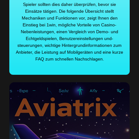
Spieler sollten dies daher überprüfen, bevor sie
Einsätze tätigen. Die folgende Übersicht stellt
Mechaniken und Funktionen vor, zeigt Ihnen den
Einstieg bei 1win, mögliche Vorteile von Casino-
Nebenleistungen, einen Vergleich von Demo- und
Echtgeldspielen, Benutzereinstellungen und-
steuerungen, wichtige Hintergrundinformationen zum
Anbieter, die Leistung auf Mobilgeräten und eine kurze
FAQ zum schnellen Nachschlagen.