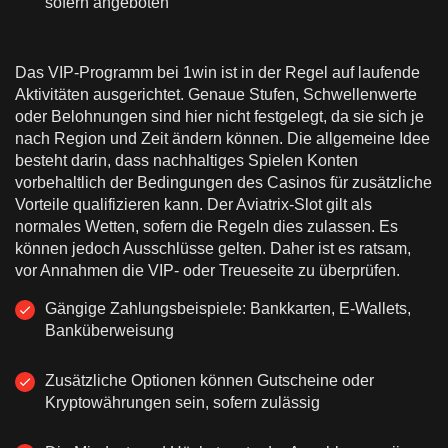
sofern angeboten
Das VIP-Programm bei 1win ist in der Regel auf laufende
Aktivitäten ausgerichtet. Genaue Stufen, Schwellenwerte
oder Belohnungen sind hier nicht festgelegt, da sie sich je
nach Region und Zeit ändern können. Die allgemeine Idee
besteht darin, dass nachhaltiges Spielen Konten
vorbehaltlich der Bedingungen des Casinos für zusätzliche
Vorteile qualifizieren kann. Der Aviatrix-Slot gilt als
normales Wetten, sofern die Regeln dies zulassen. Es
können jedoch Ausschlüsse gelten. Daher ist es ratsam,
vor Annahmen die VIP- oder Treueseite zu überprüfen.
Gängige Zahlungsbeispiele: Bankkarten, E-Wallets,
Banküberweisung
Zusätzliche Optionen können Gutscheine oder
Kryptowährungen sein, sofern zulässig