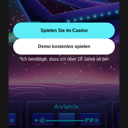
Spielen Sie im Casino
Demo kostenlos spielen
*Ich bestätige, dass ich über 18 Jahre alt bin