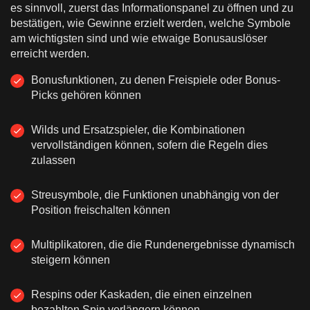
es sinnvoll, zuerst das Informationspanel zu öffnen und zu
bestätigen, wie Gewinne erzielt werden, welche Symbole
am wichtigsten sind und wie etwaige Bonusauslöser
erreicht werden.
Bonusfunktionen, zu denen Freispiele oder Bonus-
Picks gehören können
Wilds und Ersatzspieler, die Kombinationen
vervollständigen können, sofern die Regeln dies
zulassen
Streusymbole, die Funktionen unabhängig von der
Position freischalten können
Multiplikatoren, die die Rundenergebnisse dynamisch
steigern können
Respins oder Kaskaden, die einen einzelnen
bezahlten Spin verlängern können