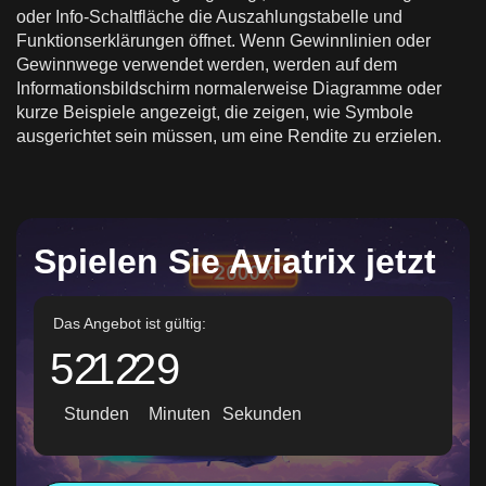
oder Info-Schaltfläche die Auszahlungstabelle und
Funktionserklärungen öffnet. Wenn Gewinnlinien oder
Gewinnwege verwendet werden, werden auf dem
Informationsbildschirm normalerweise Diagramme oder
kurze Beispiele angezeigt, die zeigen, wie Symbole
ausgerichtet sein müssen, um eine Rendite zu erzielen.
Spielen Sie Aviatrix jetzt
Das Angebot ist gültig:
52
12
28
Stunden
Minuten
Sekunden