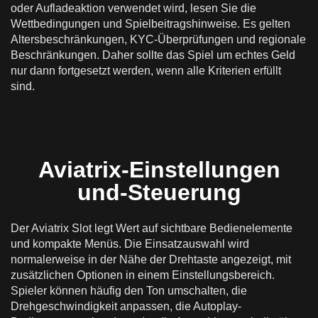
oder Aufladeaktion verwendet wird, lesen Sie die
Wettbedingungen und Spielbeitragshinweise. Es gelten
Altersbeschränkungen, KYC-Überprüfungen und regionale
Beschränkungen. Daher sollte das Spiel um echtes Geld
nur dann fortgesetzt werden, wenn alle Kriterien erfüllt
sind.
Aviatrix-Einstellungen
und-Steuerung
Der Aviatrix Slot legt Wert auf sichtbare Bedienelemente
und kompakte Menüs. Die Einsatzauswahl wird
normalerweise in der Nähe der Drehtaste angezeigt, mit
zusätzlichen Optionen in einem Einstellungsbereich.
Spieler können häufig den Ton umschalten, die
Drehgeschwindigkeit anpassen, die Autoplay-