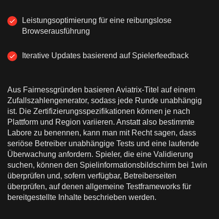
Leistungsoptimierung für eine reibungslose
Browserausführung
Iterative Updates basierend auf Spielerfeedback
Aus Fairnessgründen basieren Aviatrix-Titel auf einem
Zufallszahlengenerator, sodass jede Runde unabhängig
ist. Die Zertifizierungsspezifikationen können je nach
Plattform und Region variieren. Anstatt also bestimmte
Labore zu benennen, kann man mit Recht sagen, dass
seriöse Betreiber unabhängige Tests und eine laufende
Überwachung anfordern. Spieler, die eine Validierung
suchen, können den Spielinformationsbildschirm bei 1win
überprüfen und, sofern verfügbar, Betreiberseiten
überprüfen, auf denen allgemeine Testframeworks für
bereitgestellte Inhalte beschrieben werden.