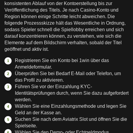
konsistenten Ablauf von der Kontoerstellung bis zur
Veröffentlichung des Titels. Je nach Casino-Konto und
Region können einige Schritte leicht abweichen. Die
folgende Prozessskizze hält das Wesentliche in Ordnung,
sodass Spieler schnell die Spiellobby erreichen und sich
darauf konzentrieren können, zu verstehen, wie sich die
Elemente auf dem Bildschirm verhalten, sobald der Titel
geöffnet und aktiv ist.
Registrieren Sie ein Konto bei 1win über das
Anmeldeformular.
Überprüfen Sie bei Bedarf E-Mail oder Telefon, um
das Profil zu aktivieren.
Führen Sie vor der Einzahlung KYC-
Identitätsprüfungen durch, wenn Sie dazu aufgefordert
werden.
Wählen Sie eine Einzahlungsmethode und legen Sie
Geld an der Kasse an.
Suchen Sie nach dem Aviatrix Slot und öffnen Sie die
Spielseite.
Wählen Sie den Demo- oder Echtgeldmodus,