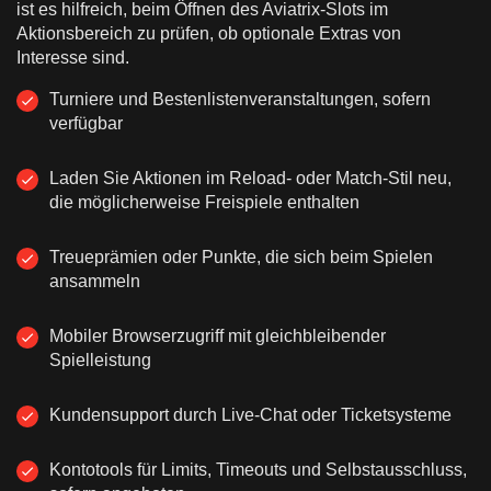
ist es hilfreich, beim Öffnen des Aviatrix-Slots im
Aktionsbereich zu prüfen, ob optionale Extras von
Interesse sind.
Turniere und Bestenlistenveranstaltungen, sofern
verfügbar
Laden Sie Aktionen im Reload- oder Match-Stil neu,
die möglicherweise Freispiele enthalten
Treueprämien oder Punkte, die sich beim Spielen
ansammeln
Mobiler Browserzugriff mit gleichbleibender
Spielleistung
Kundensupport durch Live-Chat oder Ticketsysteme
Kontotools für Limits, Timeouts und Selbstausschluss,