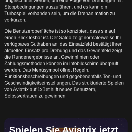
umgeschaltet werden, um eine Folge von Drehungen mit
Stoppbedingungen auszuführen, und es kann ein
Turbospiel vorhanden sein, um die Drehanimation zu
verkürzen.
Die Benutzeroberfläche ist so konzipiert, dass sie auf
einen Blick lesbar ist. Der Saldo zeigt normalerweise Ihr
verfügbares Guthaben an, das Einsatzfeld bestätigt Ihren
aktuellen Einsatz pro Drehung und das Gewinnfeld zeigt
die Rundenergebnisse an. Gewinnlinien oder
Zahlungsmethoden können im Infobildschirm überprüft
werden. Das Menüsymbol öffnet Regeln,
Funktionsbeschreibungen und gegebenenfalls Ton- und
Geschwindigkeitseinstellungen. Das strukturierte Spielen
von Aviatrix auf 1xBet hilft neuen Benutzern,
Selbstvertrauen zu gewinnen.
Spielen Sie Aviatrix jetzt