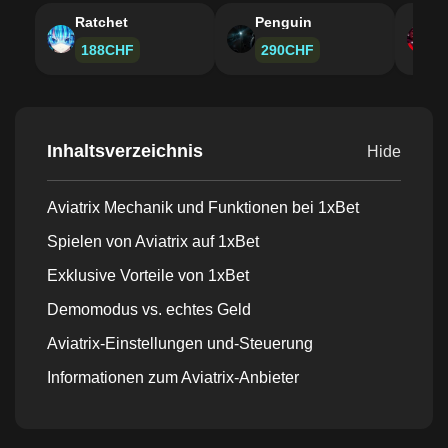
Ratchet
Penguin
P
188CHF
290CHF
Inhaltsverzeichnis
Hide
Aviatrix Mechanik und Funktionen bei 1xBet
Spielen von Aviatrix auf 1xBet
Exklusive Vorteile von 1xBet
Demomodus vs. echtes Geld
Aviatrix-Einstellungen und-Steuerung
Informationen zum Aviatrix-Anbieter
1xBet Registrierung und Einzahlungen
Gewinnkombinationen und Auszahlungen