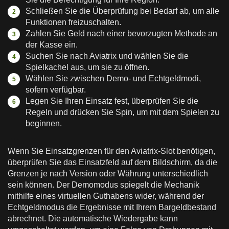
Schließen Sie die Überprüfung bei Bedarf ab, um alle
Funktionen freizuschalten.
Zahlen Sie Geld nach einer bevorzugten Methode an
der Kasse ein.
Suchen Sie nach Aviatrix und wählen Sie die
Spielkachel aus, um sie zu öffnen.
Wählen Sie zwischen Demo- und Echtgeldmodi,
sofern verfügbar.
Legen Sie Ihren Einsatz fest, überprüfen Sie die
Regeln und drücken Sie Spin, um mit dem Spielen zu
beginnen.
Wenn Sie Einsatzgrenzen für den Aviatrix-Slot benötigen,
überprüfen Sie das Einsatzfeld auf dem Bildschirm, da die
Grenzen je nach Version oder Währung unterschiedlich
sein können. Der Demomodus spiegelt die Mechanik
mithilfe eines virtuellen Guthabens wider, während der
Echtgeldmodus die Ergebnisse mit Ihrem Bargeldbestand
abrechnet. Die automatische Wiedergabe kann