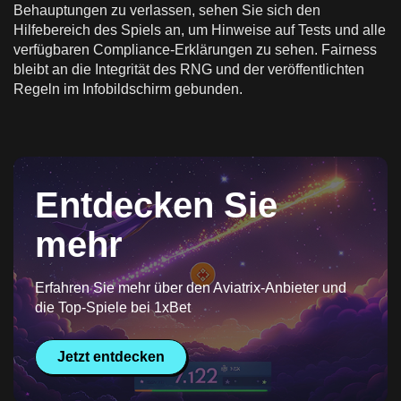
Behauptungen zu verlassen, sehen Sie sich den
Hilfebereich des Spiels an, um Hinweise auf Tests und alle
verfügbaren Compliance-Erklärungen zu sehen. Fairness
bleibt an die Integrität des RNG und der veröffentlichten
Regeln im Infobildschirm gebunden.
Entdecken Sie
mehr
Erfahren Sie mehr über den Aviatrix-Anbieter und
die Top-Spiele bei 1xBet
Jetzt entdecken