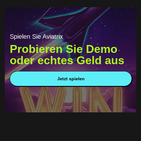
Spielen Sie Aviatrix
Probieren Sie Demo
oder echtes Geld aus
Jetzt spielen