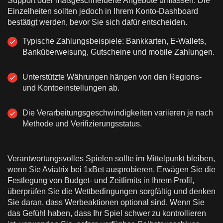
Support oder maßgeschneiderte Angebote umfassen. Die
Einzelheiten sollten jedoch in Ihrem Konto-Dashboard
bestätigt werden, bevor Sie sich dafür entscheiden.
Typische Zahlungsbeispiele: Bankkarten, E-Wallets,
Banküberweisung, Gutscheine und mobile Zahlungen.
Unterstützte Währungen hängen von den Regions-
und Kontoeinstellungen ab.
Die Verarbeitungsgeschwindigkeiten variieren je nach
Methode und Verifizierungsstatus.
Verantwortungsvolles Spielen sollte im Mittelpunkt bleiben,
wenn Sie Aviatrix bei 1xBet ausprobieren. Erwägen Sie die
Festlegung von Budget- und Zeitlimits in Ihrem Profil,
überprüfen Sie die Wettbedingungen sorgfältig und denken
Sie daran, dass Werbeaktionen optional sind. Wenn Sie
das Gefühl haben, dass Ihr Spiel schwer zu kontrollieren