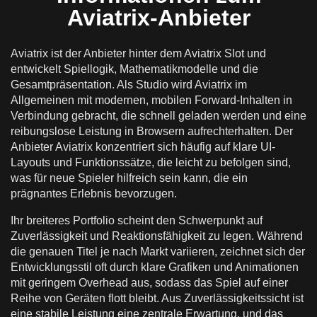
Aviatrix-Anbieter
Aviatrix ist der Anbieter hinter dem Aviatrix Slot und
entwickelt Spiellogik, Mathematikmodelle und die
Gesamtpräsentation. Als Studio wird Aviatrix im
Allgemeinen mit modernen, mobilen Forward-Inhalten in
Verbindung gebracht, die schnell geladen werden und eine
reibungslose Leistung in Browsern aufrechterhalten. Der
Anbieter Aviatrix konzentriert sich häufig auf klare UI-
Layouts und Funktionssätze, die leicht zu befolgen sind,
was für neue Spieler hilfreich sein kann, die ein
prägnantes Erlebnis bevorzugen.
Ihr breiteres Portfolio scheint den Schwerpunkt auf
Zuverlässigkeit und Reaktionsfähigkeit zu legen. Während
die genauen Titel je nach Markt variieren, zeichnet sich der
Entwicklungsstil oft durch klare Grafiken und Animationen
mit geringem Overhead aus, sodass das Spiel auf einer
Reihe von Geräten flott bleibt. Aus Zuverlässigkeitssicht ist
eine stabile Leistung eine zentrale Erwartung, und das