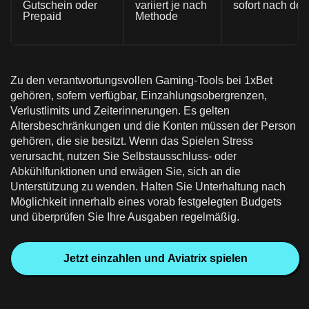
Gutschein oder
variiert je nach
sofort nach der
Prepaid
Methode
Zu den verantwortungsvollen Gaming-Tools bei 1xBet
gehören, sofern verfügbar, Einzahlungsobergrenzen,
Verlustlimits und Zeiterinnerungen. Es gelten
Altersbeschränkungen und die Konten müssen der Person
gehören, die sie besitzt. Wenn das Spielen Stress
verursacht, nutzen Sie Selbstausschluss- oder
Abkühlfunktionen und erwägen Sie, sich an die
Unterstützung zu wenden. Halten Sie Unterhaltung nach
Möglichkeit innerhalb eines vorab festgelegten Budgets
und überprüfen Sie Ihre Ausgaben regelmäßig.
Jetzt einzahlen und Aviatrix spielen