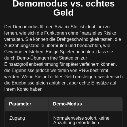
Demomodus vs. echtes
Geld
Der Demomodus für den Aviatrix Slot ist ideal, um zu
lernen, wie sich die Funktionen ohne finanzielles Risiko
verhalten. Sie können die Drehgeschwindigkeit testen, die
Auszahlungstabelle überprüfen und beobachten, wie
Gewinne entstehen. Einige Spieler berichten, dass sie
durch Demo-Übungen ihre Strategien zur
Einsatzgrößenbestimmung für später verfeinern können,
die Ergebnisse jedoch weiterhin von RNG bestimmt
werden. Wenn Sie auf echtes Geld umsteigen, werden sich
die Ergebnisse gleich anfühlen, aber echte Einsätze auf
Ihrem Konto haben.
Parameter
Demo-Modus
Zugang
Normalerweise sofort, keine
Anzahlung erforderlich