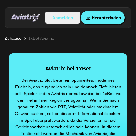
Anmelden
Herunterladen
Zuhause
1xBet Aviatrix
Aviatrix bei 1xBet
Der Aviatrix Slot bietet ein optimiertes, modernes
Erlebnis, das zugänglich sein und dennoch Tiefe bieten
soll. Spieler finden Aviatrix normalerweise bei 1xBet, wo
der Titel in ihrer Region verfügbar ist. Wenn Sie nach
genauen Zahlen wie RTP, Volatilität oder maximalem
Gewinn suchen, sollten diese im Informationsbildschirm
im Spiel überprüft werden, da die Versionen je nach
Gerichtsbarkeit unterschiedlich sein können. In diesem
Testbericht werden die Mechanik von Aviatrix, die