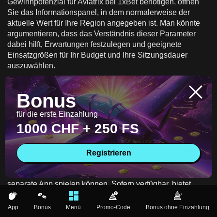
Gewinnpotenzial für Aviatrix bei 1xBet benötigen, öffnen
Sie das Informationspanel, in dem normalerweise der
aktuelle Wert für Ihre Region angegeben ist. Man könnte
argumentieren, dass das Verständnis dieser Parameter
dabei hilft, Erwartungen festzulegen und geeignete
Einsatzgrößen für Ihr Budget und Ihre Sitzungsdauer
auszuwählen.
Bonus
für die erste Einzahlung
Aviatrix auf dem Handy
1000 CHF + 250 FS
spielen
Registrieren
Der Aviatrix Slot ist typischerweise für Mobilgeräte über
HTML5 optimiert, sodass Sie in Ihrem Browser ohne
separate App spielen können. Sofern verfügbar, bietet
1xBet möglicherweise auch plattformspezifische
Anwendungen an. Das Spielen im Browser ist jedoch
App
Bonus
Menü
Promo-Code
Bonus ohne Einzahlung
weiterhin beliebt, da zusätzliche Installationen vermieden